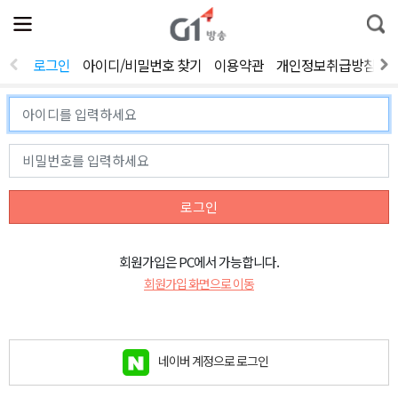
전
제
통
체
보
합
메
검
뉴
색
로그인
아이디/비밀번호 찾기
이용약관
개인정보취급방침
열
기
로그인
회원가입은 PC에서 가능합니다.
회원가입 화면으로 이동
네이버 계정으로 로그인