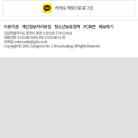
카카오 계정으로 로그인
이용약관
개인정보처리방침
청소년보호정책
PC화면
제보하기
맨
위
강원특별자치도 춘천시 동면 소양강로 274 G1방송
로
대표전화: 033)248-5000, FAX: 033)248-5130
(Top)
이메일: webmaster@g1tv.co.kr
Copyright © 2001 Gangwon No. 1 Broadcasting. All Rights Reserved.