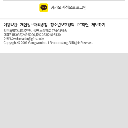
카카오 계정으로 로그인
이용약관
개인정보처리방침
청소년보호정책
PC화면
제보하기
맨
위
강원특별자치도 춘천시 동면 소양강로 274 G1방송
로
대표전화: 033)248-5000, FAX: 033)248-5130
(Top)
이메일: webmaster@g1tv.co.kr
Copyright © 2001 Gangwon No. 1 Broadcasting. All Rights Reserved.