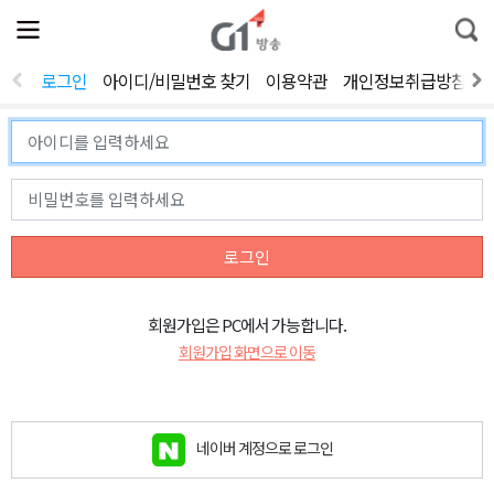
전
제
통
체
보
합
메
검
뉴
색
로그인
아이디/비밀번호 찾기
이용약관
개인정보취급방침
열
기
로그인
회원가입은 PC에서 가능합니다.
회원가입 화면으로 이동
네이버 계정으로 로그인