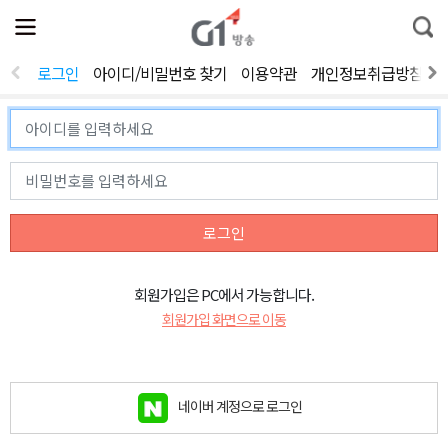
전
제
통
체
보
합
메
검
뉴
색
로그인
아이디/비밀번호 찾기
이용약관
개인정보취급방침
열
기
로그인
회원가입은 PC에서 가능합니다.
회원가입 화면으로 이동
네이버 계정으로 로그인