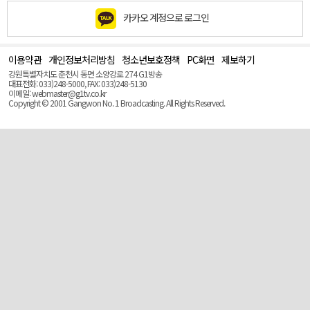
카카오 계정으로 로그인
이용약관
개인정보처리방침
청소년보호정책
PC화면
제보하기
맨
위
강원특별자치도 춘천시 동면 소양강로 274 G1방송
로
대표전화: 033)248-5000, FAX: 033)248-5130
(Top)
이메일: webmaster@g1tv.co.kr
Copyright © 2001 Gangwon No. 1 Broadcasting. All Rights Reserved.