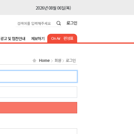
2026년 08월 06일(목)
2026년 08월 06일(목)
로그인
2026년 08월 06일(목)
2026년 08월 06일(목)
On Air
편성표
광고 및 협찬안내
제보하기
2026년 08월 06일(목)
2026년 08월 06일(목)
Home
회원
로그인
2026년 08월 06일(목)
2026년 08월 06일(목)
2026년 08월 06일(목)
2026년 08월 06일(목)
2026년 08월 06일(목)
2026년 08월 06일(목)
2026년 08월 06일(목)
2026년 08월 06일(목)