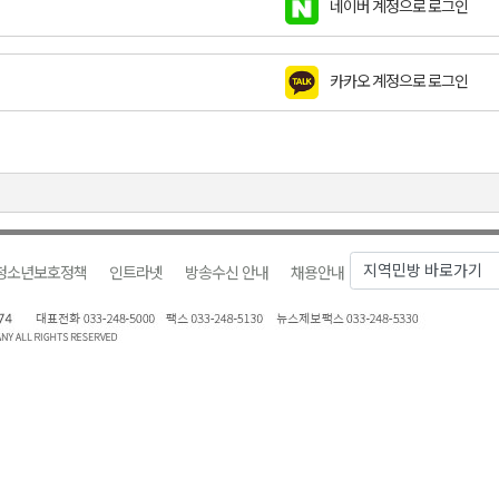
네이버 계정으로 로그인
 개최
저감 사업 등 건의
카카오 계정으로 로그인
..싱가포르 복합리조트
합리조트로 진화 중"
전략 보고회 개최
청소년보호정책
인트라넷
방송수신 안내
채용안내