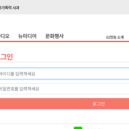
국가폭력 사과
접목
정책간담회
라디오
뉴미디어
문화행사
 초청 특별 강연
G1방송 소개
천 유치 건의
로그인
최
87명 인사
나된 공동체"
국가폭력 사과
로그인
접목
정책간담회
 초청 특별 강연