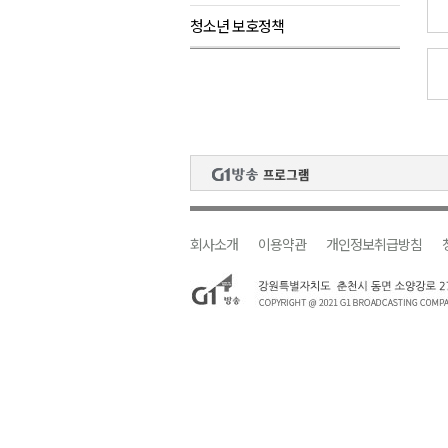
청소년 보호정책
검찰청 폐지..해결 과제 산적
육동한 시장, 국제스케이트장 춘
영월군, 국·도비 확보 보고회 개
삼척 공공산후조리원 이전 시급
강원자치도교육청 교감급 이상 3
회사소개
이용약관
개인정보취급방침