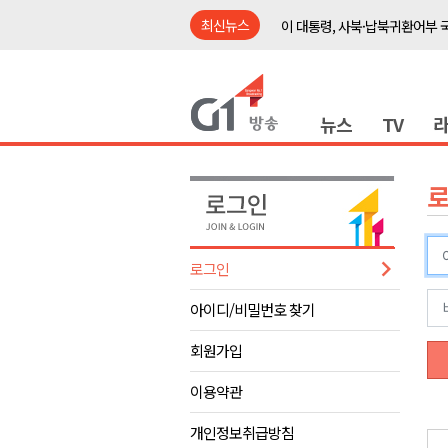
최신뉴스
이 대통령, 사북·납북귀환어부 
여름축제 더위와 전쟁..물놀이 
강원도, 최휘영 문체부장관과 
뉴스
TV
이광재 국회 예결위원장, 강릉시
검찰청 폐지..해결 과제 산적
육동한 시장, 국제스케이트장 춘
영월군, 국·도비 확보 보고회 개
삼척 공공산후조리원 이전 시급
로그인
강원자치도교육청 교감급 이상 3
아이디/비밀번호 찾기
도-시군 첫 간담회..우상호 "하
이 대통령, 사북·납북귀환어부 
회원가입
여름축제 더위와 전쟁..물놀이 
이용약관
강원도, 최휘영 문체부장관과 
개인정보취급방침
이광재 국회 예결위원장, 강릉시