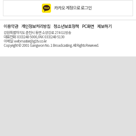
카카오 계정으로 로그인
이용약관
개인정보처리방침
청소년보호정책
PC화면
제보하기
맨
위
강원특별자치도 춘천시 동면 소양강로 274 G1방송
로
대표전화: 033)248-5000, FAX: 033)248-5130
(Top)
이메일: webmaster@g1tv.co.kr
Copyright © 2001 Gangwon No. 1 Broadcasting. All Rights Reserved.