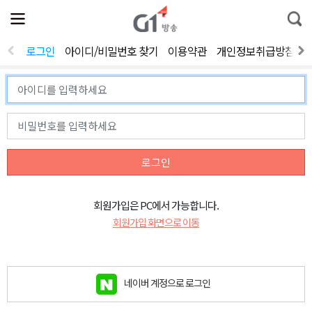
전
제
통
체
보
합
메
검
뉴
색
로그인
아이디/비밀번호 찾기
이용약관
개인정보취급방침
열
기
로그인
회원가입은 PC에서 가능합니다.
회원가입 화면으로 이동
네이버 계정으로 로그인