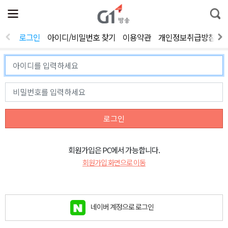
전
제
통
체
보
합
메
검
뉴
색
로그인
아이디/비밀번호 찾기
이용약관
개인정보취급방침
열
기
로그인
회원가입은 PC에서 가능합니다.
회원가입 화면으로 이동
네이버 계정으로 로그인