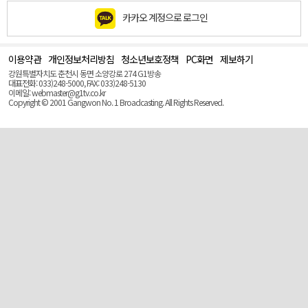
카카오 계정으로 로그인
이용약관
개인정보처리방침
청소년보호정책
PC화면
제보하기
맨
위
강원특별자치도 춘천시 동면 소양강로 274 G1방송
로
대표전화: 033)248-5000, FAX: 033)248-5130
(Top)
이메일: webmaster@g1tv.co.kr
Copyright © 2001 Gangwon No. 1 Broadcasting. All Rights Reserved.