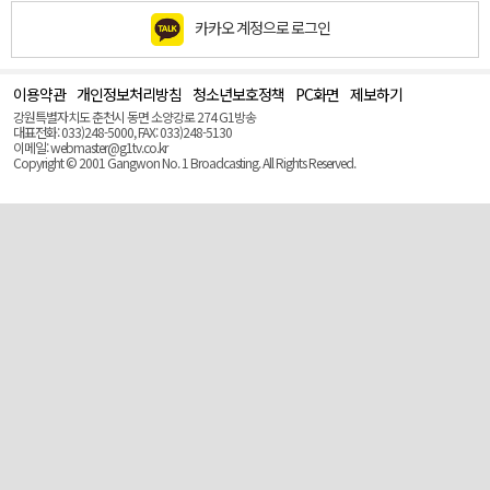
카카오 계정으로 로그인
이용약관
개인정보처리방침
청소년보호정책
PC화면
제보하기
맨
위
강원특별자치도 춘천시 동면 소양강로 274 G1방송
로
대표전화: 033)248-5000, FAX: 033)248-5130
(Top)
이메일: webmaster@g1tv.co.kr
Copyright © 2001 Gangwon No. 1 Broadcasting. All Rights Reserved.