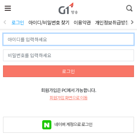
전
제
통
체
보
합
메
검
뉴
색
로그인
아이디/비밀번호 찾기
이용약관
개인정보취급방침
열
기
로그인
회원가입은 PC에서 가능합니다.
회원가입 화면으로 이동
네이버 계정으로 로그인