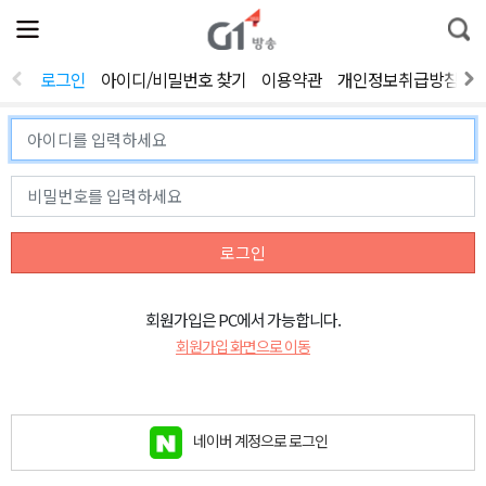
전
제
통
체
보
합
메
검
뉴
색
로그인
아이디/비밀번호 찾기
이용약관
개인정보취급방침
열
기
로그인
회원가입은 PC에서 가능합니다.
회원가입 화면으로 이동
네이버 계정으로 로그인