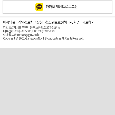
카카오 계정으로 로그인
이용약관
개인정보처리방침
청소년보호정책
PC화면
제보하기
맨
위
강원특별자치도 춘천시 동면 소양강로 274 G1방송
로
대표전화: 033)248-5000, FAX: 033)248-5130
(Top)
이메일: webmaster@g1tv.co.kr
Copyright © 2001 Gangwon No. 1 Broadcasting. All Rights Reserved.