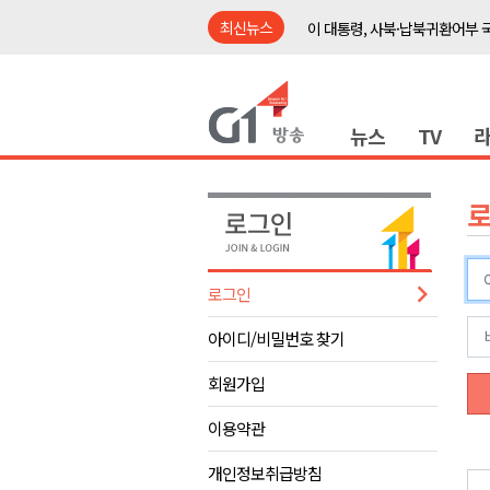
최신뉴스
이 대통령, 사북·납북귀환어부 
여름축제 더위와 전쟁..물놀이 
강원도, 최휘영 문체부장관과 
뉴스
TV
이광재 국회 예결위원장, 강릉시
검찰청 폐지..해결 과제 산적
육동한 시장, 국제스케이트장 춘
영월군, 국·도비 확보 보고회 개
삼척 공공산후조리원 이전 시급
로그인
강원자치도교육청 교감급 이상 3
아이디/비밀번호 찾기
도-시군 첫 간담회..우상호 "하
이 대통령, 사북·납북귀환어부 
회원가입
여름축제 더위와 전쟁..물놀이 
이용약관
강원도, 최휘영 문체부장관과 
개인정보취급방침
이광재 국회 예결위원장, 강릉시