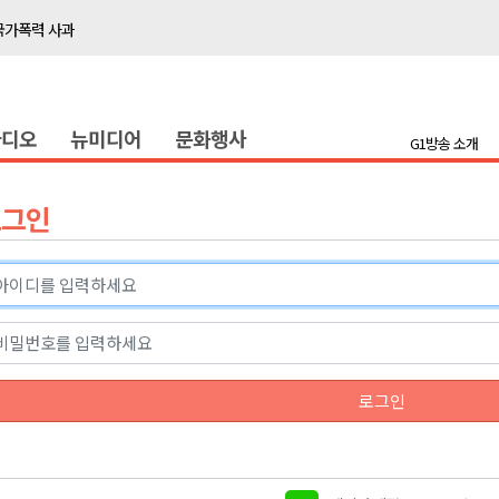
국가폭력 사과
접목
정책간담회
라디오
뉴미디어
문화행사
 초청 특별 강연
G1방송 소개
천 유치 건의
로그인
최
87명 인사
나된 공동체"
국가폭력 사과
로그인
접목
정책간담회
 초청 특별 강연