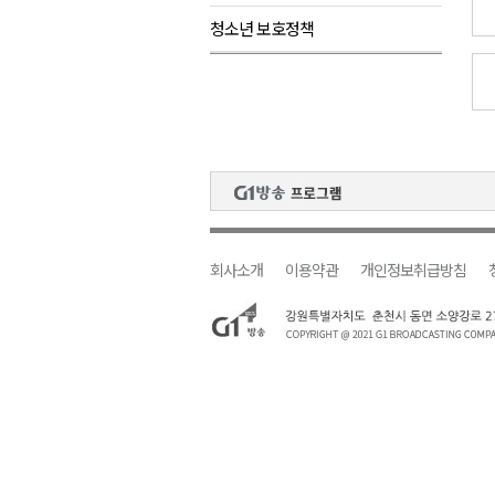
청소년 보호정책
검찰청 폐지..해결 과제 산적
육동한 시장, 국제스케이트장 춘
영월군, 국·도비 확보 보고회 개
삼척 공공산후조리원 이전 시급
강원자치도교육청 교감급 이상 3
회사소개
이용약관
개인정보취급방침