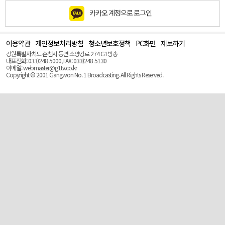
카카오 계정으로 로그인
이용약관
개인정보처리방침
청소년보호정책
PC화면
제보하기
맨
위
강원특별자치도 춘천시 동면 소양강로 274 G1방송
로
대표전화: 033)248-5000, FAX: 033)248-5130
(Top)
이메일: webmaster@g1tv.co.kr
Copyright © 2001 Gangwon No. 1 Broadcasting. All Rights Reserved.