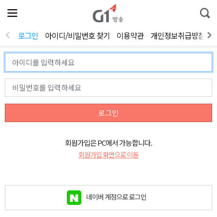
전
제
통
체
보
합
메
검
뉴
색
로그인
아이디/비밀번호 찾기
이용약관
개인정보취급방침
열
기
로그인
회원가입은 PC에서 가능합니다.
회원가입 화면으로 이동
네이버 계정으로 로그인