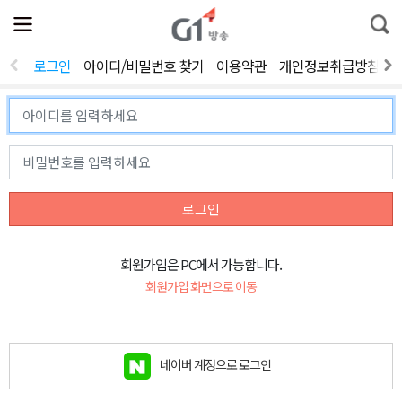
전
제
통
체
보
합
메
검
뉴
색
로그인
아이디/비밀번호 찾기
이용약관
개인정보취급방침
열
기
로그인
회원가입은 PC에서 가능합니다.
회원가입 화면으로 이동
네이버 계정으로 로그인