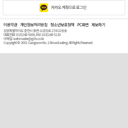
카카오 계정으로 로그인
이용약관
개인정보처리방침
청소년보호정책
PC화면
제보하기
맨
위
강원특별자치도 춘천시 동면 소양강로 274 G1방송
로
대표전화: 033)248-5000, FAX: 033)248-5130
(Top)
이메일: webmaster@g1tv.co.kr
Copyright © 2001 Gangwon No. 1 Broadcasting. All Rights Reserved.