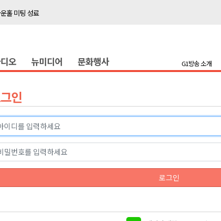
타운홀 미팅 성료
저감 사업 등 건의
..싱가포르 복합리조트
라디오
뉴미디어
문화행사
합리조트로 진화 중"
G1방송 소개
금 지원 접수
육원 수강생 모집
로그인
 며느리 축제
상 38도’
타운홀 미팅 성료
로그인
저감 사업 등 건의
..싱가포르 복합리조트
합리조트로 진화 중"