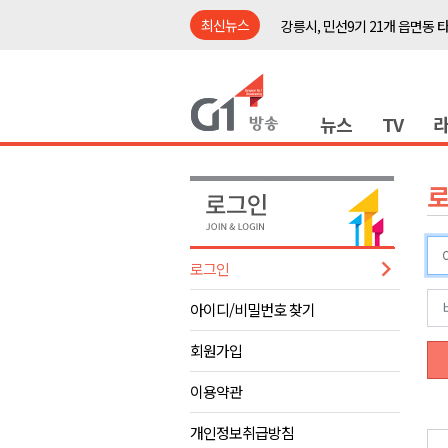
최신뉴스
강릉시, 민선9기 21개 읍면동 
양구군, 원주환경청에 비점오염
<강원랜드> 관광객이 인구 3배
뉴스
TV
<강원랜드> 마카오 카지노 "복
원주시, 하반기 중소기업육성자
강원도립대학교, 하반기 평생교
태백시, 28~29일 제5회 황부자
오늘 극한폭염 계속..낮 최고 ‘영
로그인
썩고, 무르고..농산물 피해 속출
아이디/비밀번호 찾기
썩고, 무르고..농산물 피해 속출
강릉시, 민선9기 21개 읍면동 
회원가입
양구군, 원주환경청에 비점오염
이용약관
<강원랜드> 관광객이 인구 3배
개인정보취급방침
<강원랜드> 마카오 카지노 "복