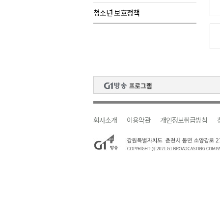
청소년 보호정책
원주시, 하반기 중소기업육성자
강원도립대학교, 하반기 평생교
태백시, 28~29일 제5회 황부자
오늘 극한폭염 계속..낮 최고 ‘영
썩고, 무르고..농산물 피해 속출
회사소개
이용약관
개인정보취급방침