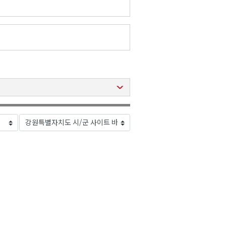
2026년 08월 06일(목)
2026년 08월 06일(목)
2026년 08월 06일(목)
2026년 08월 06일(목)
2026년 08월 06일(목)