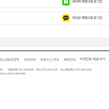
네이버 계정으로 로그인
대민 진료
증
카카오 계정으로 로그인
금 지원 접수
행위 집중 단속
 8일 개최
청소년보호정책
인트라넷
방송수신 안내
채용안내