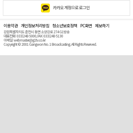
카카오 계정으로 로그인
이용약관
개인정보처리방침
청소년보호정책
PC화면
제보하기
맨
위
강원특별자치도 춘천시 동면 소양강로 274 G1방송
로
대표전화: 033)248-5000, FAX: 033)248-5130
(Top)
이메일: webmaster@g1tv.co.kr
Copyright © 2001 Gangwon No. 1 Broadcasting. All Rights Reserved.