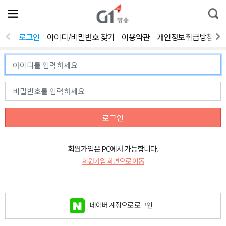
전
제
통
체
보
합
메
검
뉴
색
로그인
아이디/비밀번호 찾기
이용약관
개인정보취급방침
열
기
로그인
회원가입은 PC에서 가능합니다.
회원가입 화면으로 이동
네이버 계정으로 로그인