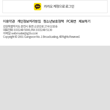
카카오 계정으로 로그인
이용약관
개인정보처리방침
청소년보호정책
PC화면
제보하기
맨
위
강원특별자치도 춘천시 동면 소양강로 274 G1방송
로
대표전화: 033)248-5000, FAX: 033)248-5130
(Top)
이메일: webmaster@g1tv.co.kr
Copyright © 2001 Gangwon No. 1 Broadcasting. All Rights Reserved.