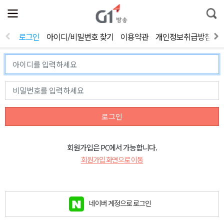
전
제
통
체
보
합
메
검
뉴
색
로그인
아이디/비밀번호 찾기
이용약관
개인정보취급방침
열
기
로그인
회원가입은 PC에서 가능합니다.
회원가입 화면으로 이동
네이버 계정으로 로그인