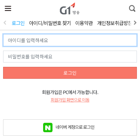
전
제
통
체
보
합
메
검
뉴
색
로그인
아이디/비밀번호 찾기
이용약관
개인정보취급방침
열
기
로그인
회원가입은 PC에서 가능합니다.
회원가입 화면으로 이동
네이버 계정으로 로그인