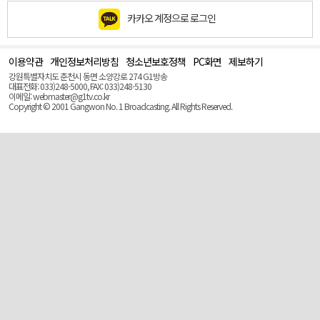
카카오 계정으로 로그인
이용약관
개인정보처리방침
청소년보호정책
PC화면
제보하기
맨
위
강원특별자치도 춘천시 동면 소양강로 274 G1방송
로
대표전화: 033)248-5000, FAX: 033)248-5130
(Top)
이메일: webmaster@g1tv.co.kr
Copyright © 2001 Gangwon No. 1 Broadcasting. All Rights Reserved.