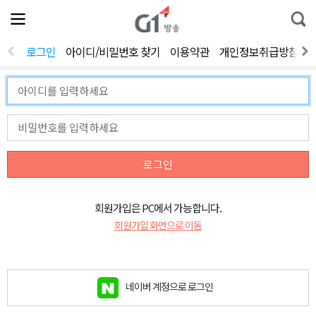
전
제
통
체
보
합
메
검
뉴
색
로그인
아이디/비밀번호 찾기
이용약관
개인정보취급방침
열
기
로그인
회원가입은 PC에서 가능합니다.
회원가입 화면으로 이동
네이버 계정으로 로그인