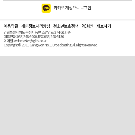
카카오 계정으로 로그인
이용약관
개인정보처리방침
청소년보호정책
PC화면
제보하기
맨
위
강원특별자치도 춘천시 동면 소양강로 274 G1방송
로
대표전화: 033)248-5000, FAX: 033)248-5130
(Top)
이메일: webmaster@g1tv.co.kr
Copyright © 2001 Gangwon No. 1 Broadcasting. All Rights Reserved.