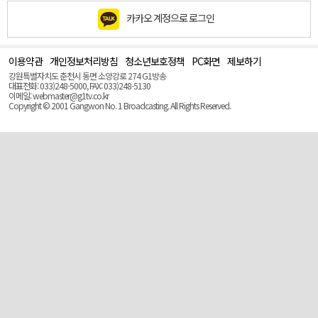
카카오 계정으로 로그인
이용약관
개인정보처리방침
청소년보호정책
PC화면
제보하기
맨
위
강원특별자치도 춘천시 동면 소양강로 274 G1방송
로
대표전화: 033)248-5000, FAX: 033)248-5130
(Top)
이메일: webmaster@g1tv.co.kr
Copyright © 2001 Gangwon No. 1 Broadcasting. All Rights Reserved.