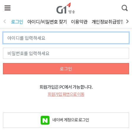
전
제
통
체
보
합
메
검
뉴
색
로그인
아이디/비밀번호 찾기
이용약관
개인정보취급방침
열
기
로그인
회원가입은 PC에서 가능합니다.
회원가입 화면으로 이동
네이버 계정으로 로그인