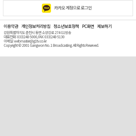
카카오 계정으로 로그인
이용약관
개인정보처리방침
청소년보호정책
PC화면
제보하기
맨
위
강원특별자치도 춘천시 동면 소양강로 274 G1방송
로
대표전화: 033)248-5000, FAX: 033)248-5130
(Top)
이메일: webmaster@g1tv.co.kr
Copyright © 2001 Gangwon No. 1 Broadcasting. All Rights Reserved.