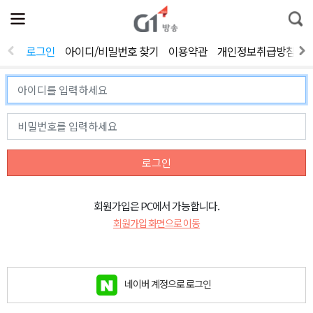
전
제
통
체
보
합
메
검
뉴
색
로그인
아이디/비밀번호 찾기
이용약관
개인정보취급방침
열
기
로그인
회원가입은 PC에서 가능합니다.
회원가입 화면으로 이동
네이버 계정으로 로그인