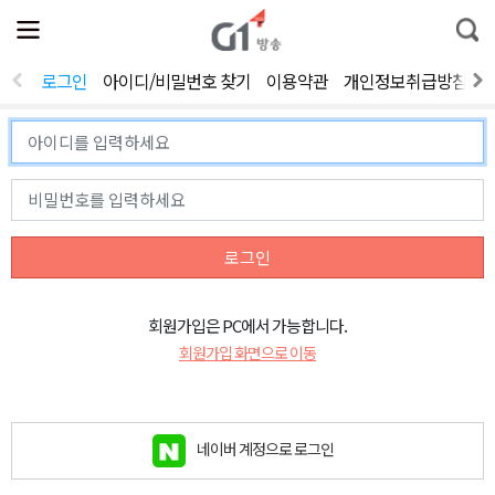
전
제
통
체
보
합
메
검
뉴
색
로그인
아이디/비밀번호 찾기
이용약관
개인정보취급방침
열
기
로그인
회원가입은 PC에서 가능합니다.
회원가입 화면으로 이동
네이버 계정으로 로그인