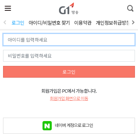
전
제
통
체
보
합
메
검
뉴
색
로그인
아이디/비밀번호 찾기
이용약관
개인정보취급방침
열
기
로그인
회원가입은 PC에서 가능합니다.
회원가입 화면으로 이동
네이버 계정으로 로그인