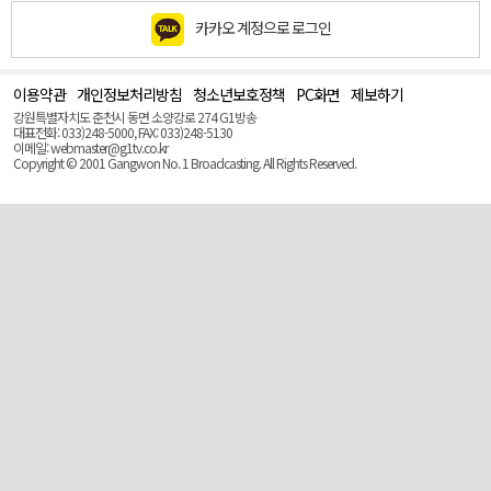
카카오 계정으로 로그인
이용약관
개인정보처리방침
청소년보호정책
PC화면
제보하기
맨
위
강원특별자치도 춘천시 동면 소양강로 274 G1방송
로
대표전화: 033)248-5000, FAX: 033)248-5130
(Top)
이메일: webmaster@g1tv.co.kr
Copyright © 2001 Gangwon No. 1 Broadcasting. All Rights Reserved.