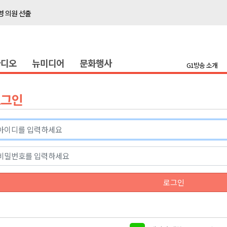
 의원 선출
위생 주의 당부
4명 경상
라디오
뉴미디어
문화행사
화
G1방송 소개
지정 준비 본격화
형 프로그램 신설
로그인
슬땀
확대 운영
고 사업장 점검
강원 표심은
 의원 선출
로그인
위생 주의 당부
4명 경상
화