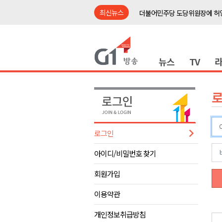
최신뉴스
더불어민주당 도당위원장에 허영
수족구병 원인 바이러스 급증..
춘천 돈사 화재..평창 교통사고 
뉴스
TV
동해안 이안류..지자체 대응 강
원주시, 지역첨단의료복합단지 
강원도 반려동물지원센터, 참여
평창 전지훈련 성지..선수들 구
동해시, 어르신병원동행서비스 
로그인
원주환경청, 비산배출시설 미신
아이디/비밀번호 찾기
민주당 순회경선 합동연설회..
더불어민주당 도당위원장에 허영
회원가입
수족구병 원인 바이러스 급증..
이용약관
춘천 돈사 화재..평창 교통사고 
개인정보취급방침
동해안 이안류..지자체 대응 강