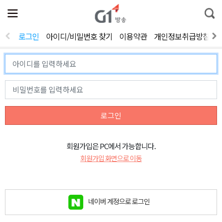
전
제
통
체
보
합
메
검
뉴
색
로그인
아이디/비밀번호 찾기
이용약관
개인정보취급방침
열
기
로그인
회원가입은 PC에서 가능합니다.
회원가입 화면으로 이동
네이버 계정으로 로그인