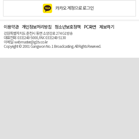
카카오 계정으로 로그인
이용약관
개인정보처리방침
청소년보호정책
PC화면
제보하기
맨
위
강원특별자치도 춘천시 동면 소양강로 274 G1방송
로
대표전화: 033)248-5000, FAX: 033)248-5130
(Top)
이메일: webmaster@g1tv.co.kr
Copyright © 2001 Gangwon No. 1 Broadcasting. All Rights Reserved.