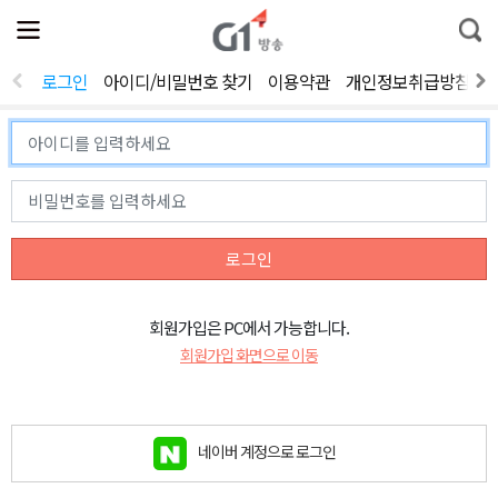
전
제
통
체
보
합
메
검
뉴
색
로그인
아이디/비밀번호 찾기
이용약관
개인정보취급방침
열
기
로그인
회원가입은 PC에서 가능합니다.
회원가입 화면으로 이동
네이버 계정으로 로그인