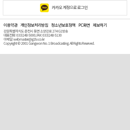
카카오 계정으로 로그인
이용약관
개인정보처리방침
청소년보호정책
PC화면
제보하기
맨
위
강원특별자치도 춘천시 동면 소양강로 274 G1방송
로
대표전화: 033)248-5000, FAX: 033)248-5130
(Top)
이메일: webmaster@g1tv.co.kr
Copyright © 2001 Gangwon No. 1 Broadcasting. All Rights Reserved.