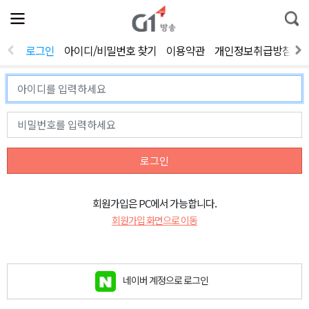
전
제
통
체
보
합
메
검
뉴
색
로그인
아이디/비밀번호 찾기
이용약관
개인정보취급방침
열
기
로그인
회원가입은 PC에서 가능합니다.
회원가입 화면으로 이동
네이버 계정으로 로그인