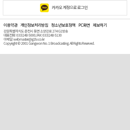
카카오 계정으로 로그인
이용약관
개인정보처리방침
청소년보호정책
PC화면
제보하기
맨
위
강원특별자치도 춘천시 동면 소양강로 274 G1방송
로
대표전화: 033)248-5000, FAX: 033)248-5130
(Top)
이메일: webmaster@g1tv.co.kr
Copyright © 2001 Gangwon No. 1 Broadcasting. All Rights Reserved.