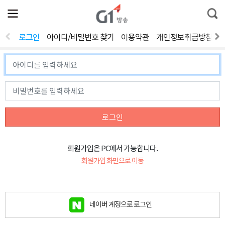
전
제
통
체
보
합
메
검
뉴
색
로그인
아이디/비밀번호 찾기
이용약관
개인정보취급방침
열
기
로그인
회원가입은 PC에서 가능합니다.
회원가입 화면으로 이동
네이버 계정으로 로그인