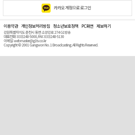
카카오 계정으로 로그인
이용약관
개인정보처리방침
청소년보호정책
PC화면
제보하기
맨
위
강원특별자치도 춘천시 동면 소양강로 274 G1방송
로
대표전화: 033)248-5000, FAX: 033)248-5130
(Top)
이메일: webmaster@g1tv.co.kr
Copyright © 2001 Gangwon No. 1 Broadcasting. All Rights Reserved.