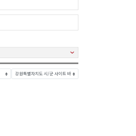
2026년 08월 06일(목)
2026년 08월 06일(목)
2026년 08월 06일(목)
2026년 08월 06일(목)
2026년 08월 06일(목)