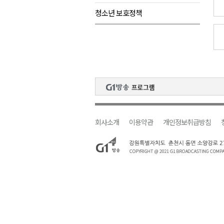
청소년 보호정책
동부산림청, 동해시 소나무재선
평창동계올림픽 정신 계승 합동
춘천시, 오는 8일 의암호서 '드
어제 오후, 고성 대진항 어구 창
홍천군 "철도 개통 이후를 그린
회사소개
이용약관
개인정보취급방침