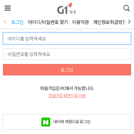
전
제
통
체
보
합
메
검
뉴
색
로그인
아이디/비밀번호 찾기
이용약관
개인정보취급방침
열
기
로그인
회원가입은 PC에서 가능합니다.
회원가입 화면으로 이동
네이버 계정으로 로그인