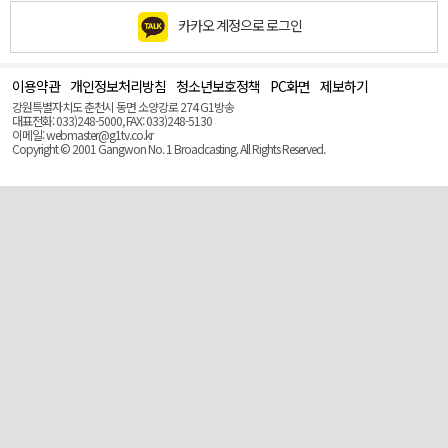
카카오 계정으로 로그인
이용약관
개인정보처리방침
청소년보호정책
PC화면
제보하기
맨
위
강원특별자치도 춘천시 동면 소양강로 274 G1방송
로
대표전화: 033)248-5000, FAX: 033)248-5130
(Top)
이메일: webmaster@g1tv.co.kr
Copyright © 2001 Gangwon No. 1 Broadcasting. All Rights Reserved.