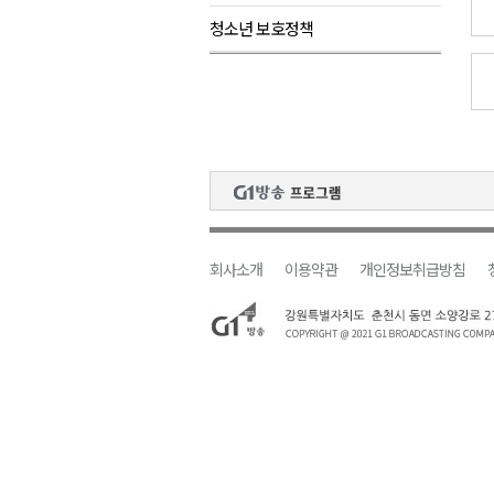
청소년 보호정책
검찰청 폐지..해결 과제 산적
육동한 시장, 국제스케이트장 춘
영월군, 국·도비 확보 보고회 개
삼척 공공산후조리원 이전 시급
강원자치도교육청 교감급 이상 3
회사소개
이용약관
개인정보취급방침