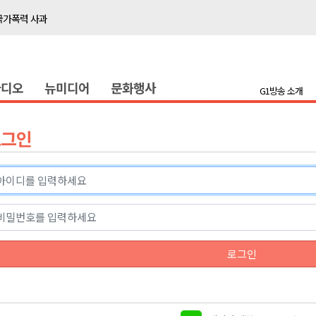
국가폭력 사과
접목
정책간담회
라디오
뉴미디어
문화행사
 초청 특별 강연
G1방송 소개
천 유치 건의
로그인
최
87명 인사
나된 공동체"
국가폭력 사과
로그인
접목
정책간담회
 초청 특별 강연