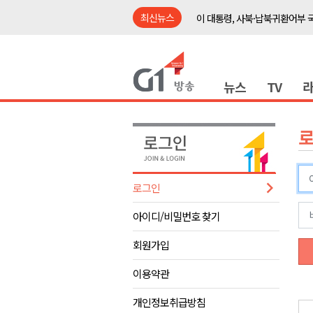
최신뉴스
이 대통령, 사북·납북귀환어부 
여름축제 더위와 전쟁..물놀이 
강원도, 최휘영 문체부장관과 
뉴스
TV
이광재 국회 예결위원장, 강릉시
검찰청 폐지..해결 과제 산적
육동한 시장, 국제스케이트장 춘
영월군, 국·도비 확보 보고회 개
삼척 공공산후조리원 이전 시급
로그인
강원자치도교육청 교감급 이상 3
아이디/비밀번호 찾기
도-시군 첫 간담회..우상호 "하
이 대통령, 사북·납북귀환어부 
회원가입
여름축제 더위와 전쟁..물놀이 
이용약관
강원도, 최휘영 문체부장관과 
개인정보취급방침
이광재 국회 예결위원장, 강릉시