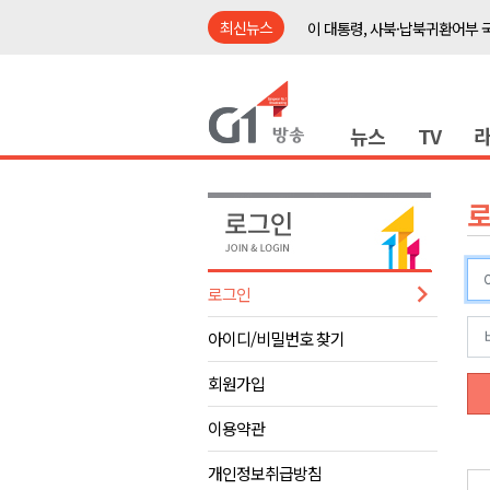
최신뉴스
이 대통령, 사북·납북귀환어부 
여름축제 더위와 전쟁..물놀이 
강원도, 최휘영 문체부장관과 
뉴스
TV
이광재 국회 예결위원장, 강릉시
검찰청 폐지..해결 과제 산적
육동한 시장, 국제스케이트장 춘
영월군, 국·도비 확보 보고회 개
삼척 공공산후조리원 이전 시급
로그인
강원자치도교육청 교감급 이상 3
아이디/비밀번호 찾기
도-시군 첫 간담회..우상호 "하
이 대통령, 사북·납북귀환어부 
회원가입
여름축제 더위와 전쟁..물놀이 
이용약관
강원도, 최휘영 문체부장관과 
개인정보취급방침
이광재 국회 예결위원장, 강릉시