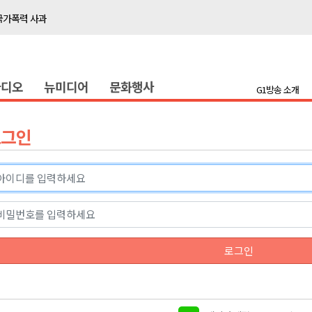
국가폭력 사과
접목
정책간담회
라디오
뉴미디어
문화행사
 초청 특별 강연
G1방송 소개
천 유치 건의
로그인
최
87명 인사
나된 공동체"
국가폭력 사과
로그인
접목
정책간담회
 초청 특별 강연