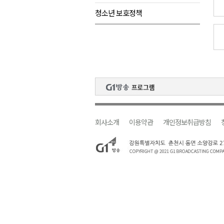
청소년 보호정책
검찰청 폐지..해결 과제 산적
육동한 시장, 국제스케이트장 춘
영월군, 국·도비 확보 보고회 개
삼척 공공산후조리원 이전 시급
강원자치도교육청 교감급 이상 3
회사소개
이용약관
개인정보취급방침