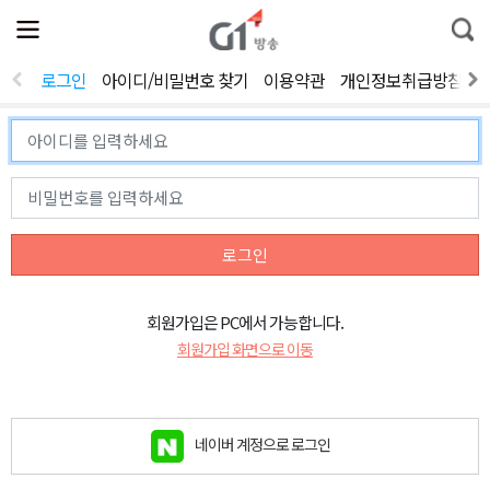
전
제
통
체
보
합
메
검
뉴
색
로그인
아이디/비밀번호 찾기
이용약관
개인정보취급방침
열
기
로그인
회원가입은 PC에서 가능합니다.
회원가입 화면으로 이동
네이버 계정으로 로그인