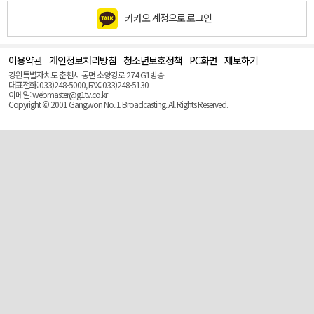
카카오 계정으로 로그인
이용약관
개인정보처리방침
청소년보호정책
PC화면
제보하기
맨
위
강원특별자치도 춘천시 동면 소양강로 274 G1방송
로
대표전화: 033)248-5000, FAX: 033)248-5130
(Top)
이메일: webmaster@g1tv.co.kr
Copyright © 2001 Gangwon No. 1 Broadcasting. All Rights Reserved.