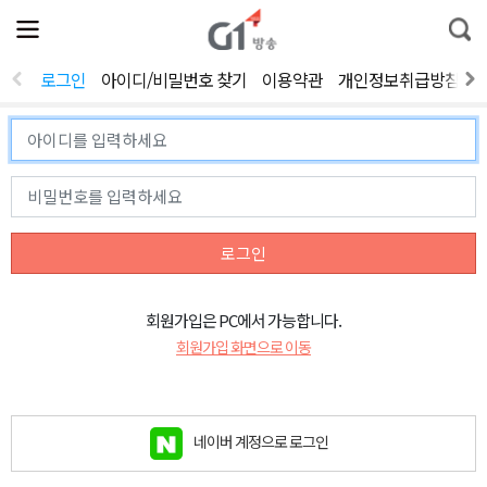
전
제
통
체
보
합
메
검
뉴
색
로그인
아이디/비밀번호 찾기
이용약관
개인정보취급방침
열
기
로그인
회원가입은 PC에서 가능합니다.
회원가입 화면으로 이동
네이버 계정으로 로그인