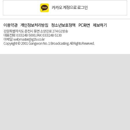
카카오 계정으로 로그인
이용약관
개인정보처리방침
청소년보호정책
PC화면
제보하기
맨
위
강원특별자치도 춘천시 동면 소양강로 274 G1방송
로
대표전화: 033)248-5000, FAX: 033)248-5130
(Top)
이메일: webmaster@g1tv.co.kr
Copyright © 2001 Gangwon No. 1 Broadcasting. All Rights Reserved.