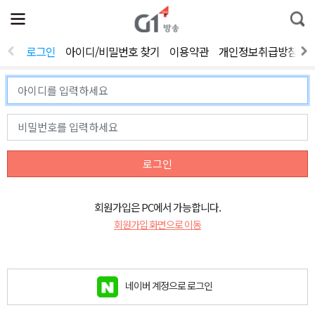
전
제
통
체
보
합
메
검
뉴
색
로그인
아이디/비밀번호 찾기
이용약관
개인정보취급방침
열
기
로그인
회원가입은 PC에서 가능합니다.
회원가입 화면으로 이동
네이버 계정으로 로그인