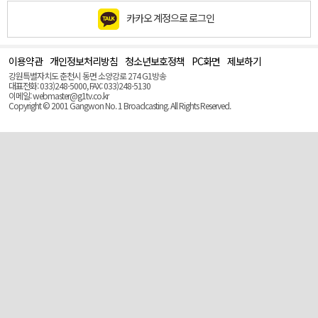
카카오 계정으로 로그인
이용약관
개인정보처리방침
청소년보호정책
PC화면
제보하기
맨
위
강원특별자치도 춘천시 동면 소양강로 274 G1방송
로
대표전화: 033)248-5000, FAX: 033)248-5130
(Top)
이메일: webmaster@g1tv.co.kr
Copyright © 2001 Gangwon No. 1 Broadcasting. All Rights Reserved.