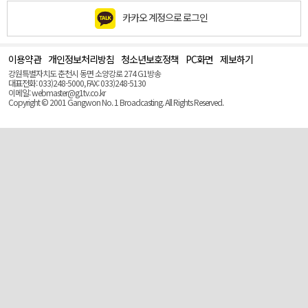
카카오 계정으로 로그인
이용약관
개인정보처리방침
청소년보호정책
PC화면
제보하기
맨
위
강원특별자치도 춘천시 동면 소양강로 274 G1방송
로
대표전화: 033)248-5000, FAX: 033)248-5130
(Top)
이메일: webmaster@g1tv.co.kr
Copyright © 2001 Gangwon No. 1 Broadcasting. All Rights Reserved.