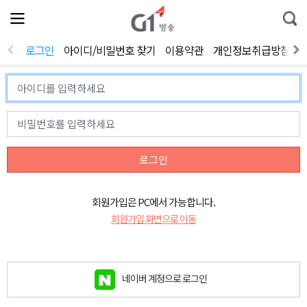
전
제
통
체
보
합
메
검
뉴
색
로그인
아이디/비밀번호 찾기
이용약관
개인정보취급방침
열
기
로그인
회원가입은 PC에서 가능합니다.
회원가입 화면으로 이동
네이버 계정으로 로그인