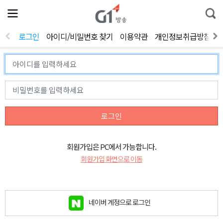
전
제
통
체
보
합
메
검
뉴
색
로그인
아이디/비밀번호 찾기
이용약관
개인정보취급방침
열
기
로그인
회원가입은 PC에서 가능합니다.
회원가입 화면으로 이동
네이버 계정으로 로그인