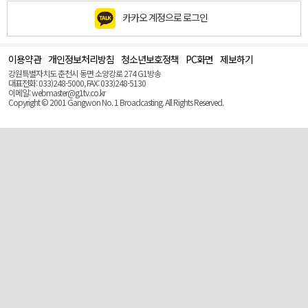
카카오 계정으로 로그인
이용약관
개인정보처리방침
청소년보호정책
PC화면
제보하기
맨
위
강원특별자치도 춘천시 동면 소양강로 274 G1방송
로
대표전화: 033)248-5000, FAX: 033)248-5130
(Top)
이메일: webmaster@g1tv.co.kr
Copyright © 2001 Gangwon No. 1 Broadcasting. All Rights Reserved.