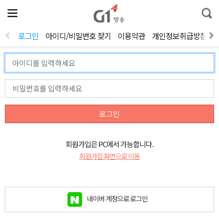
전
제
통
체
보
합
메
검
뉴
색
로그인
아이디/비밀번호 찾기
이용약관
개인정보취급방침
열
기
로그인
회원가입은 PC에서 가능합니다.
회원가입 화면으로 이동
네이버 계정으로 로그인