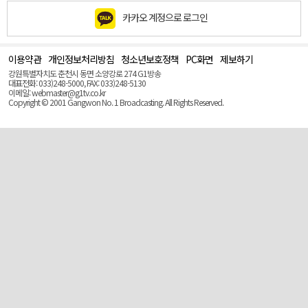
카카오 계정으로 로그인
이용약관
개인정보처리방침
청소년보호정책
PC화면
제보하기
맨
위
강원특별자치도 춘천시 동면 소양강로 274 G1방송
로
대표전화: 033)248-5000, FAX: 033)248-5130
(Top)
이메일: webmaster@g1tv.co.kr
Copyright © 2001 Gangwon No. 1 Broadcasting. All Rights Reserved.