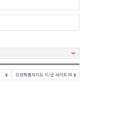
2026년 08월 06일(목)
2026년 08월 06일(목)
2026년 08월 06일(목)
2026년 08월 06일(목)
2026년 08월 06일(목)