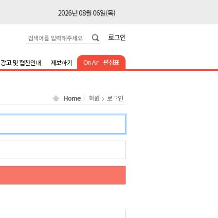
2026년 08월 06일(목)
2026년 08월 06일(목)
로그인
2026년 08월 06일(목)
2026년 08월 06일(목)
On Air
편성표
광고 및 협찬안내
제보하기
2026년 08월 06일(목)
2026년 08월 06일(목)
Home
회원
로그인
2026년 08월 06일(목)
2026년 08월 06일(목)
2026년 08월 06일(목)
2026년 08월 06일(목)
2026년 08월 06일(목)
2026년 08월 06일(목)
2026년 08월 06일(목)
2026년 08월 06일(목)