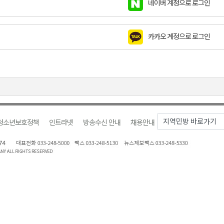
네이버 계정으로 로그인
충병 방제 진행
훈련 돌입
카카오 계정으로 로그인
론 라이트쇼'
고 불..인명피해 없어
다"
청소년보호정책
인트라넷
방송수신 안내
채용안내