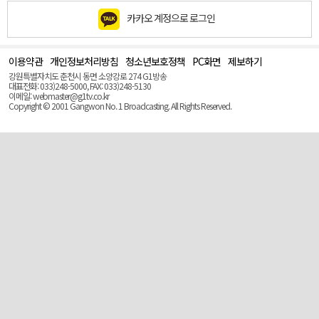
카카오 계정으로 로그인
이용약관
개인정보처리방침
청소년보호정책
PC화면
제보하기
맨
위
강원특별자치도 춘천시 동면 소양강로 274 G1방송
로
대표전화: 033)248-5000, FAX: 033)248-5130
(Top)
이메일: webmaster@g1tv.co.kr
Copyright © 2001 Gangwon No. 1 Broadcasting. All Rights Reserved.