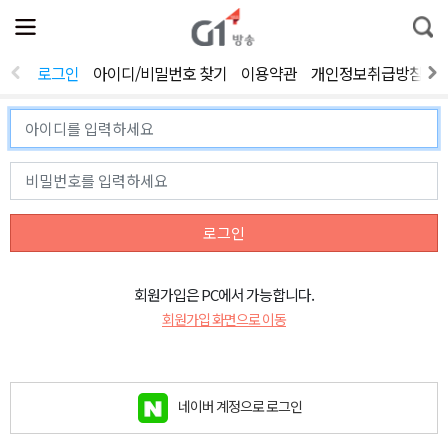
전
제
통
체
보
합
메
검
뉴
색
로그인
아이디/비밀번호 찾기
이용약관
개인정보취급방침
열
기
로그인
회원가입은 PC에서 가능합니다.
회원가입 화면으로 이동
네이버 계정으로 로그인