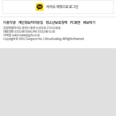
카카오 계정으로 로그인
이용약관
개인정보처리방침
청소년보호정책
PC화면
제보하기
맨
위
강원특별자치도 춘천시 동면 소양강로 274 G1방송
로
대표전화: 033)248-5000, FAX: 033)248-5130
(Top)
이메일: webmaster@g1tv.co.kr
Copyright © 2001 Gangwon No. 1 Broadcasting. All Rights Reserved.