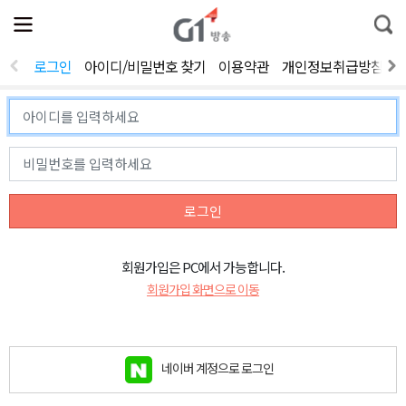
전
제
통
체
보
합
메
검
뉴
색
로그인
아이디/비밀번호 찾기
이용약관
개인정보취급방침
열
기
로그인
회원가입은 PC에서 가능합니다.
회원가입 화면으로 이동
네이버 계정으로 로그인