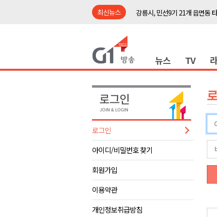
최신뉴스
강릉시, 민선9기 21개 읍면동 
양구군, 원주환경청에 비점오염
<강원랜드> 관광객이 인구 3배
뉴스
TV
<강원랜드> 마카오 카지노 "복
원주시, 하반기 중소기업육성자
강원도립대학교, 하반기 평생교
태백시, 28~29일 제5회 황부자
오늘 극한폭염 계속..낮 최고 ‘영
로그인
썩고, 무르고..농산물 피해 속출
아이디/비밀번호 찾기
썩고, 무르고..농산물 피해 속출
강릉시, 민선9기 21개 읍면동 
회원가입
양구군, 원주환경청에 비점오염
이용약관
<강원랜드> 관광객이 인구 3배
개인정보취급방침
<강원랜드> 마카오 카지노 "복