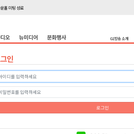
타운홀 미팅 성료
저감 사업 등 건의
..싱가포르 복합리조트
라디오
뉴미디어
문화행사
합리조트로 진화 중"
G1방송 소개
금 지원 접수
육원 수강생 모집
로그인
 며느리 축제
상 38도’
타운홀 미팅 성료
로그인
저감 사업 등 건의
..싱가포르 복합리조트
합리조트로 진화 중"