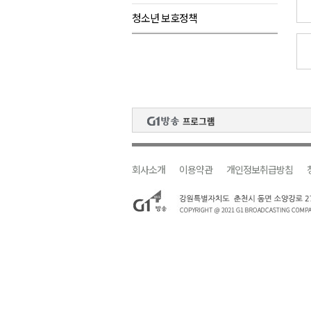
청소년 보호정책
원주시, 하반기 중소기업육성자
강원도립대학교, 하반기 평생교
태백시, 28~29일 제5회 황부자
오늘 극한폭염 계속..낮 최고 ‘영
썩고, 무르고..농산물 피해 속출
회사소개
이용약관
개인정보취급방침