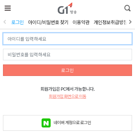
전
제
통
체
보
합
메
검
뉴
색
로그인
아이디/비밀번호 찾기
이용약관
개인정보취급방침
열
기
로그인
회원가입은 PC에서 가능합니다.
회원가입 화면으로 이동
네이버 계정으로 로그인