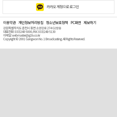
카카오 계정으로 로그인
이용약관
개인정보처리방침
청소년보호정책
PC화면
제보하기
맨
위
강원특별자치도 춘천시 동면 소양강로 274 G1방송
로
대표전화: 033)248-5000, FAX: 033)248-5130
(Top)
이메일: webmaster@g1tv.co.kr
Copyright © 2001 Gangwon No. 1 Broadcasting. All Rights Reserved.