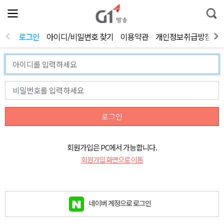
전
제
통
체
보
합
메
검
뉴
색
로그인
아이디/비밀번호 찾기
이용약관
개인정보취급방침
열
기
로그인
회원가입은 PC에서 가능합니다.
회원가입 화면으로 이동
네이버 계정으로 로그인