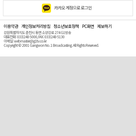
카카오 계정으로 로그인
이용약관
개인정보처리방침
청소년보호정책
PC화면
제보하기
맨
위
강원특별자치도 춘천시 동면 소양강로 274 G1방송
로
대표전화: 033)248-5000, FAX: 033)248-5130
(Top)
이메일: webmaster@g1tv.co.kr
Copyright © 2001 Gangwon No. 1 Broadcasting. All Rights Reserved.