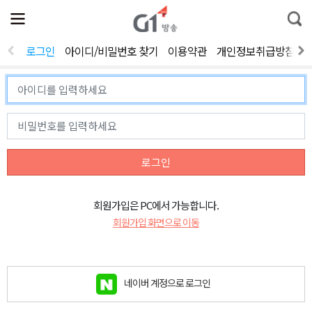
전
제
통
체
보
합
메
검
뉴
색
로그인
아이디/비밀번호 찾기
이용약관
개인정보취급방침
열
기
로그인
회원가입은 PC에서 가능합니다.
회원가입 화면으로 이동
네이버 계정으로 로그인