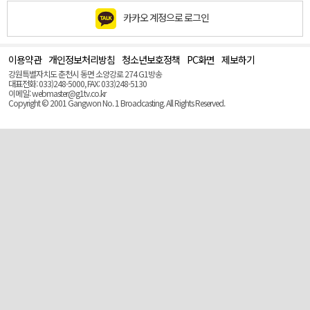
카카오 계정으로 로그인
이용약관
개인정보처리방침
청소년보호정책
PC화면
제보하기
맨
위
강원특별자치도 춘천시 동면 소양강로 274 G1방송
로
대표전화: 033)248-5000, FAX: 033)248-5130
(Top)
이메일: webmaster@g1tv.co.kr
Copyright © 2001 Gangwon No. 1 Broadcasting. All Rights Reserved.