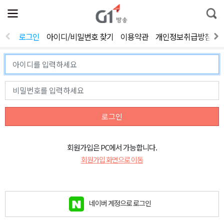
전
제
통
체
보
합
메
검
뉴
색
로그인
아이디/비밀번호 찾기
이용약관
개인정보취급방침
열
기
로그인
회원가입은 PC에서 가능합니다.
회원가입 화면으로 이동
네이버 계정으로 로그인