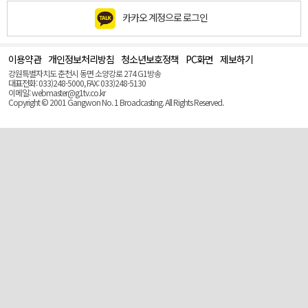
카카오 계정으로 로그인
이용약관
개인정보처리방침
청소년보호정책
PC화면
제보하기
맨
위
강원특별자치도 춘천시 동면 소양강로 274 G1방송
로
대표전화: 033)248-5000, FAX: 033)248-5130
(Top)
이메일: webmaster@g1tv.co.kr
Copyright © 2001 Gangwon No. 1 Broadcasting. All Rights Reserved.