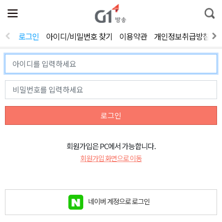
전
제
통
체
보
합
메
검
뉴
색
로그인
아이디/비밀번호 찾기
이용약관
개인정보취급방침
열
기
로그인
회원가입은 PC에서 가능합니다.
회원가입 화면으로 이동
네이버 계정으로 로그인