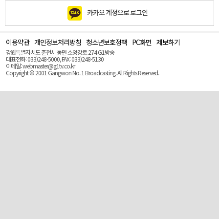
카카오 계정으로 로그인
이용약관
개인정보처리방침
청소년보호정책
PC화면
제보하기
맨
위
강원특별자치도 춘천시 동면 소양강로 274 G1방송
로
대표전화: 033)248-5000, FAX: 033)248-5130
(Top)
이메일: webmaster@g1tv.co.kr
Copyright © 2001 Gangwon No. 1 Broadcasting. All Rights Reserved.