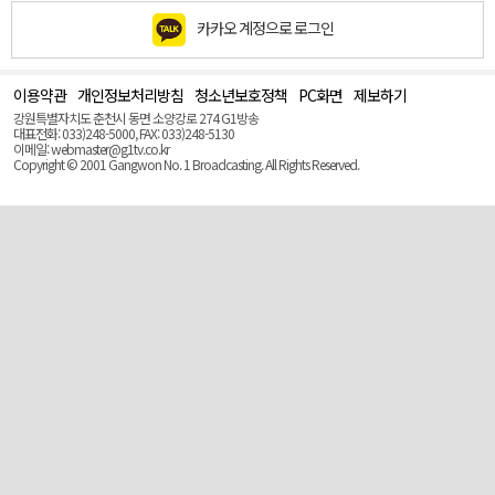
카카오 계정으로 로그인
이용약관
개인정보처리방침
청소년보호정책
PC화면
제보하기
맨
위
강원특별자치도 춘천시 동면 소양강로 274 G1방송
로
대표전화: 033)248-5000, FAX: 033)248-5130
(Top)
이메일: webmaster@g1tv.co.kr
Copyright © 2001 Gangwon No. 1 Broadcasting. All Rights Reserved.