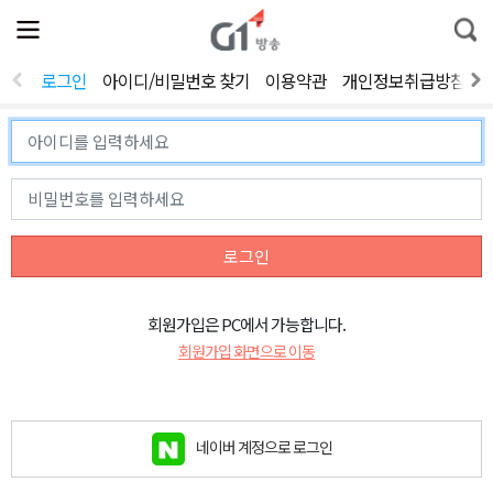
전
제
통
체
보
합
메
검
뉴
색
로그인
아이디/비밀번호 찾기
이용약관
개인정보취급방침
열
기
로그인
회원가입은 PC에서 가능합니다.
회원가입 화면으로 이동
네이버 계정으로 로그인