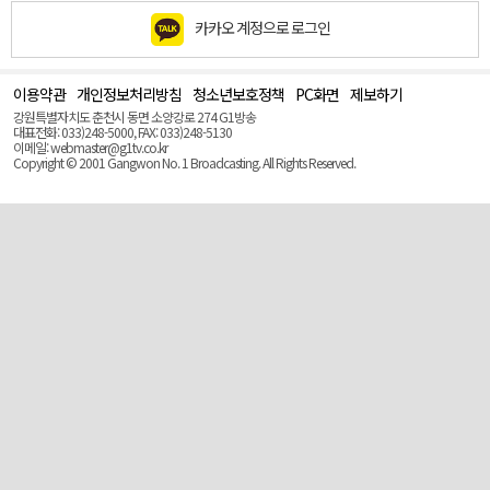
카카오 계정으로 로그인
이용약관
개인정보처리방침
청소년보호정책
PC화면
제보하기
맨
위
강원특별자치도 춘천시 동면 소양강로 274 G1방송
로
대표전화: 033)248-5000, FAX: 033)248-5130
(Top)
이메일: webmaster@g1tv.co.kr
Copyright © 2001 Gangwon No. 1 Broadcasting. All Rights Reserved.