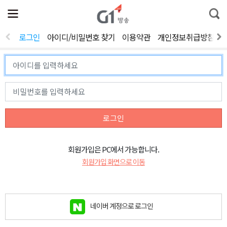
전
제
통
체
보
합
메
검
뉴
색
로그인
아이디/비밀번호 찾기
이용약관
개인정보취급방침
열
기
로그인
회원가입은 PC에서 가능합니다.
회원가입 화면으로 이동
네이버 계정으로 로그인