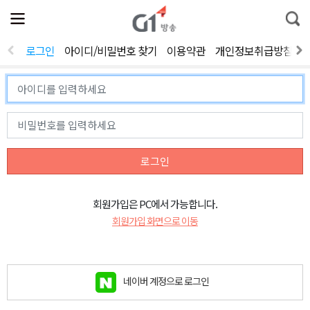
전
제
통
체
보
합
메
검
뉴
색
로그인
아이디/비밀번호 찾기
이용약관
개인정보취급방침
열
기
로그인
회원가입은 PC에서 가능합니다.
회원가입 화면으로 이동
네이버 계정으로 로그인