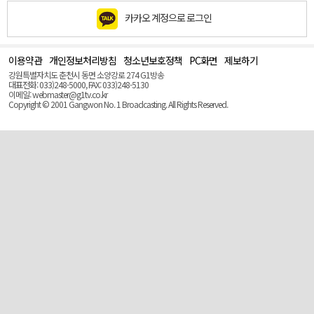
카카오 계정으로 로그인
이용약관
개인정보처리방침
청소년보호정책
PC화면
제보하기
맨
위
강원특별자치도 춘천시 동면 소양강로 274 G1방송
로
대표전화: 033)248-5000, FAX: 033)248-5130
(Top)
이메일: webmaster@g1tv.co.kr
Copyright © 2001 Gangwon No. 1 Broadcasting. All Rights Reserved.