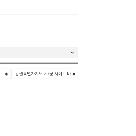
2026년 08월 06일(목)
2026년 08월 06일(목)
2026년 08월 06일(목)
2026년 08월 06일(목)
2026년 08월 06일(목)