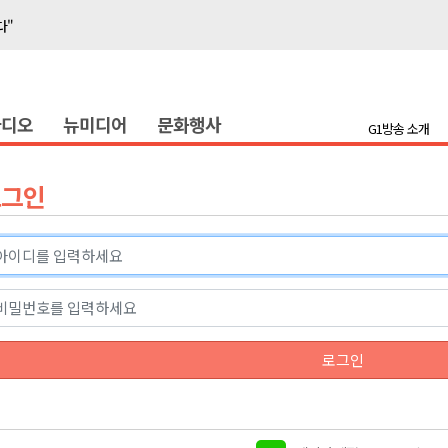
다"
호 공급
제효과 212억 원
라디오
뉴미디어
문화행사
증
G1방송 소개
충병 방제 진행
훈련 돌입
로그인
론 라이트쇼'
고 불..인명피해 없어
다"
’..무더위 지속
다"
로그인
호 공급
제효과 212억 원
증